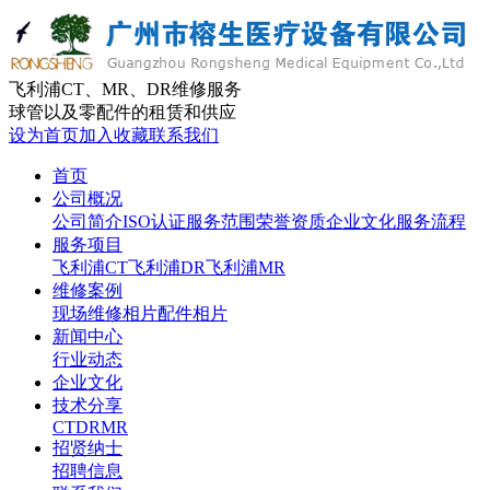
飞利浦CT、MR、DR维修服务
球管以及零配件的租赁和供应
设为首页
加入收藏
联系我们
首页
公司概况
公司简介
ISO认证
服务范围
荣誉资质
企业文化
服务流程
服务项目
飞利浦CT
飞利浦DR
飞利浦MR
维修案例
现场维修相片
配件相片
新闻中心
行业动态
企业文化
技术分享
CT
DR
MR
招贤纳士
招聘信息