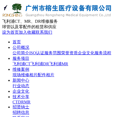
飞利浦CT、MR、DR维修服务
球管以及零配件的租赁和供应
设为首页
加入收藏
联系我们
首页
公司概况
公司简介
ISO认证
服务范围
荣誉资质
企业文化
服务流程
服务项目
飞利浦CT
飞利浦DR
飞利浦MR
维修案例
现场维修相片
配件相片
新闻中心
行业动态
企业文化
技术分享
CT
DR
MR
招贤纳士
招聘信息