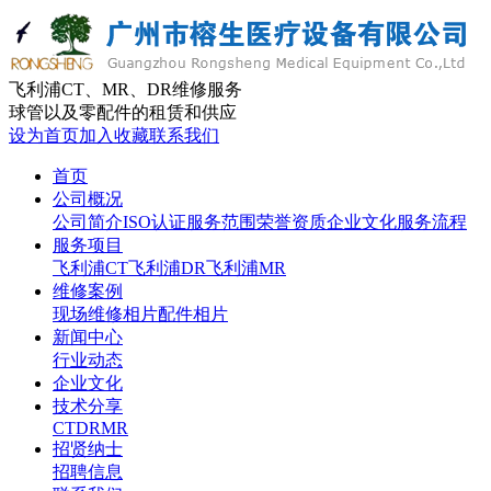
飞利浦CT、MR、DR维修服务
球管以及零配件的租赁和供应
设为首页
加入收藏
联系我们
首页
公司概况
公司简介
ISO认证
服务范围
荣誉资质
企业文化
服务流程
服务项目
飞利浦CT
飞利浦DR
飞利浦MR
维修案例
现场维修相片
配件相片
新闻中心
行业动态
企业文化
技术分享
CT
DR
MR
招贤纳士
招聘信息