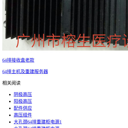
64排接收盒老款
64排主机及重建服务器
相关阅读
阴极高压
阳极高压
配件供应
高压组件
大孔颈64排重建柜电源1