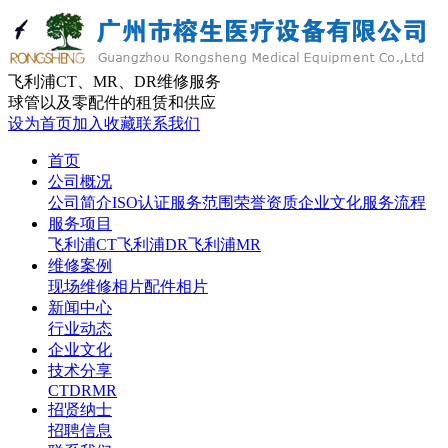
飞利浦CT、MR、DR维修服务
球管以及零配件的租赁和供应
设为首页
加入收藏
联系我们
首页
公司概况
公司简介
ISO认证
服务范围
荣誉资质
企业文化
服务流程
服务项目
飞利浦CT
飞利浦DR
飞利浦MR
维修案例
现场维修相片
配件相片
新闻中心
行业动态
企业文化
技术分享
CT
DR
MR
招贤纳士
招聘信息